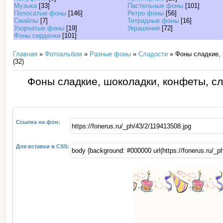
Музыка
[33]
Пастельные фоны
[101]
Полосатые фоны
[146]
Ретро фоны
[56]
Смайлы
[7]
Тетрадные фоны
[16]
Узорчатые фоны
[19]
Украшения
[72]
Фоны сердечки
[101]
Главная
»
Фотоальбом
»
Разные фоны
»
Сладости
» Фоны сладкие, 
(32)
Фоны сладкие, шоколадки, конфеты, сл
Ссылка на фон:
Для вставки в CSS: