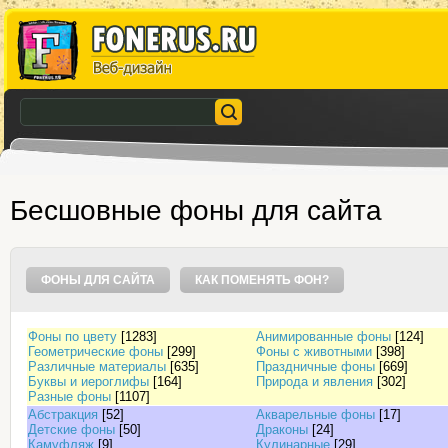
Бесшовные фоны для сайта
ФОНЫ ДЛЯ САЙТА
КАК ПОМЕНЯТЬ ФОН?
Фоны по цвету
[1283]
Анимированные фоны
[124]
Геометрические фоны
[299]
Фоны с животными
[398]
Различные материалы
[635]
Праздничные фоны
[669]
Буквы и иероглифы
[164]
Природа и явления
[302]
Разные фоны
[1107]
Абстракция
[52]
Акварельные фоны
[17]
Детские фоны
[50]
Драконы
[24]
Камуфляж
[9]
Кулинарные
[29]