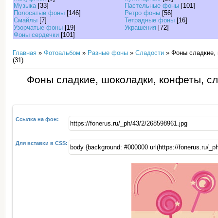
Музыка
[33]
Пастельные фоны
[101]
Полосатые фоны
[146]
Ретро фоны
[56]
Смайлы
[7]
Тетрадные фоны
[16]
Узорчатые фоны
[19]
Украшения
[72]
Фоны сердечки
[101]
Главная
»
Фотоальбом
»
Разные фоны
»
Сладости
» Фоны сладкие, 
(31)
Фоны сладкие, шоколадки, конфеты, сл
Ссылка на фон:
Для вставки в CSS: