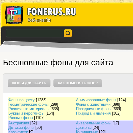
Бесшовные фоны для сайта
ФОНЫ ДЛЯ САЙТА
КАК ПОМЕНЯТЬ ФОН?
Фоны по цвету
[1283]
Анимированные фоны
[124]
Геометрические фоны
[299]
Фоны с животными
[398]
Различные материалы
[635]
Праздничные фоны
[669]
Буквы и иероглифы
[164]
Природа и явления
[302]
Разные фоны
[1107]
Абстракция
[52]
Акварельные фоны
[17]
Детские фоны
[50]
Драконы
[24]
Камуфляж
[9]
Кулинарные
[29]