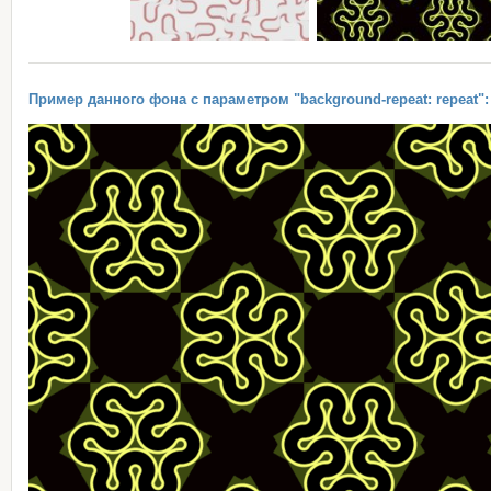
Пример данного фона с параметром "background-repeat: repeat":