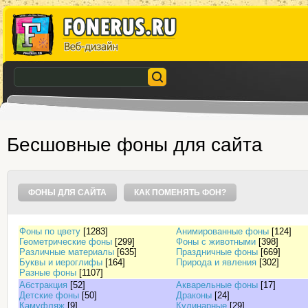
Бесшовные фоны для сайта
ФОНЫ ДЛЯ САЙТА
КАК ПОМЕНЯТЬ ФОН?
Фоны по цвету
[1283]
Анимированные фоны
[124]
Геометрические фоны
[299]
Фоны с животными
[398]
Различные материалы
[635]
Праздничные фоны
[669]
Буквы и иероглифы
[164]
Природа и явления
[302]
Разные фоны
[1107]
Абстракция
[52]
Акварельные фоны
[17]
Детские фоны
[50]
Драконы
[24]
Камуфляж
[9]
Кулинарные
[29]