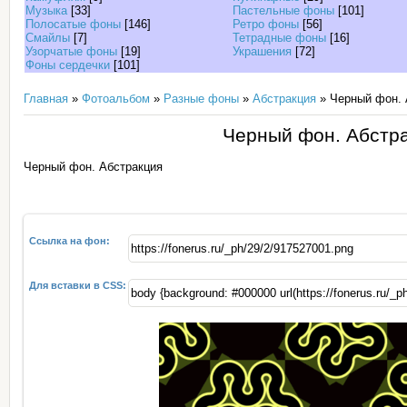
Музыка
[33]
Пастельные фоны
[101]
Полосатые фоны
[146]
Ретро фоны
[56]
Смайлы
[7]
Тетрадные фоны
[16]
Узорчатые фоны
[19]
Украшения
[72]
Фоны сердечки
[101]
Главная
»
Фотоальбом
»
Разные фоны
»
Абстракция
» Черный фон. 
Черный фон. Абстр
Черный фон. Абстракция
Ссылка на фон:
Для вставки в CSS: