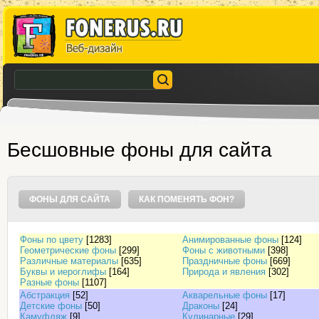
Бесшовные фоны для сайта
ФОНЫ ДЛЯ САЙТА
КАК ПОМЕНЯТЬ ФОН?
Фоны по цвету
[1283]
Анимированные фоны
[124]
Геометрические фоны
[299]
Фоны с животными
[398]
Различные материалы
[635]
Праздничные фоны
[669]
Буквы и иероглифы
[164]
Природа и явления
[302]
Разные фоны
[1107]
Абстракция
[52]
Акварельные фоны
[17]
Детские фоны
[50]
Драконы
[24]
Камуфляж
[9]
Кулинарные
[29]