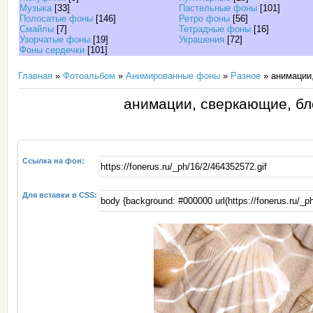
Музыка
[33]
Пастельные фоны
[101]
Полосатые фоны
[146]
Ретро фоны
[56]
Смайлы
[7]
Тетрадные фоны
[16]
Узорчатые фоны
[19]
Украшения
[72]
Фоны сердечки
[101]
Главная
»
Фотоальбом
»
Анимированные фоны
»
Разное
» анимации,
анимации, сверкающие, бл
Ссылка на фон:
Для вставки в CSS: