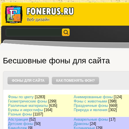
Бесшовные фоны для сайта
ФОНЫ ДЛЯ САЙТА
КАК ПОМЕНЯТЬ ФОН?
Фоны по цвету
[1283]
Анимированные фоны
[124]
Геометрические фоны
[299]
Фоны с животными
[398]
Различные материалы
[635]
Праздничные фоны
[669]
Буквы и иероглифы
[164]
Природа и явления
[302]
Разные фоны
[1107]
Абстракция
[52]
Акварельные фоны
[17]
Детские фоны
[50]
Драконы
[24]
Камуфляж
[9]
Кулинарные
[29]