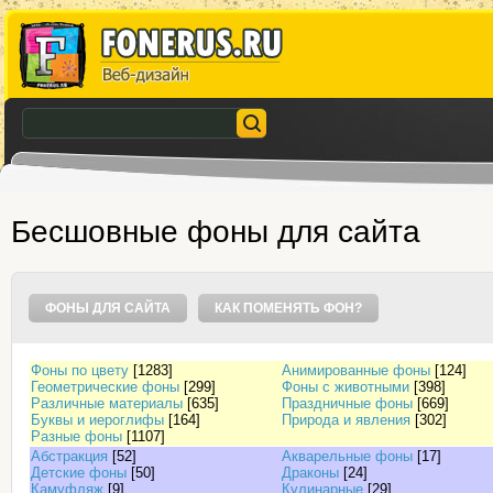
Бесшовные фоны для сайта
ФОНЫ ДЛЯ САЙТА
КАК ПОМЕНЯТЬ ФОН?
Фоны по цвету
[1283]
Анимированные фоны
[124]
Геометрические фоны
[299]
Фоны с животными
[398]
Различные материалы
[635]
Праздничные фоны
[669]
Буквы и иероглифы
[164]
Природа и явления
[302]
Разные фоны
[1107]
Абстракция
[52]
Акварельные фоны
[17]
Детские фоны
[50]
Драконы
[24]
Камуфляж
[9]
Кулинарные
[29]