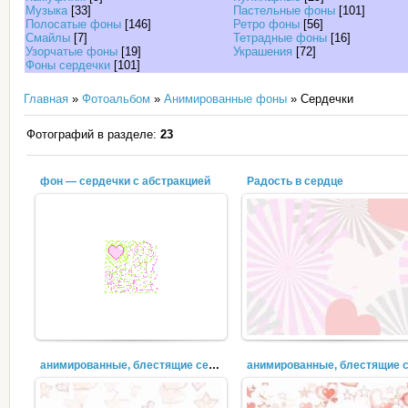
Музыка
[33]
Пастельные фоны
[101]
Полосатые фоны
[146]
Ретро фоны
[56]
Смайлы
[7]
Тетрадные фоны
[16]
Узорчатые фоны
[19]
Украшения
[72]
Фоны сердечки
[101]
Главная
»
Фотоальбом
»
Анимированные фоны
» Сердечки
Фотографий в разделе:
23
фон — сердечки с абстракцией
Радость в сердце
Фон, который передает хорош
фон — сердечки с абстракцией
настроение.
анимированные, блестящие сердечки (5)