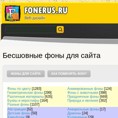
Бесшовные фоны для сайта
ФОНЫ ДЛЯ САЙТА
КАК ПОМЕНЯТЬ ФОН?
Фоны по цвету
[1283]
Анимированные фоны
[124]
Геометрические фоны
[299]
Фоны с животными
[398]
Различные материалы
[635]
Праздничные фоны
[669]
Буквы и иероглифы
[164]
Природа и явления
[302]
Разные фоны
[1107]
Абстракция
[52]
Акварельные фоны
[17]
Детские фоны
[50]
Драконы
[24]
Камуфляж
[9]
Кулинарные
[29]