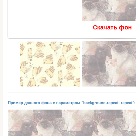
Скачать фон
Пример данного фона с параметром "background-repeat: repeat":