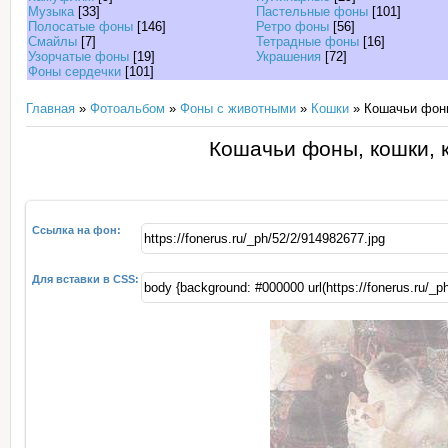
Музыка
[33]
Пастельные фоны
[101]
Полосатые фоны
[146]
Ретро фоны
[56]
Смайлы
[7]
Тетрадные фоны
[16]
Узорчатые фоны
[19]
Украшения
[72]
Фоны сердечки
[101]
Главная
»
Фотоальбом
»
Фоны с животными
»
Кошки
» Кошачьи фоны
Кошачьи фоны, кошки, к
Ссылка на фон:
Для вставки в CSS: