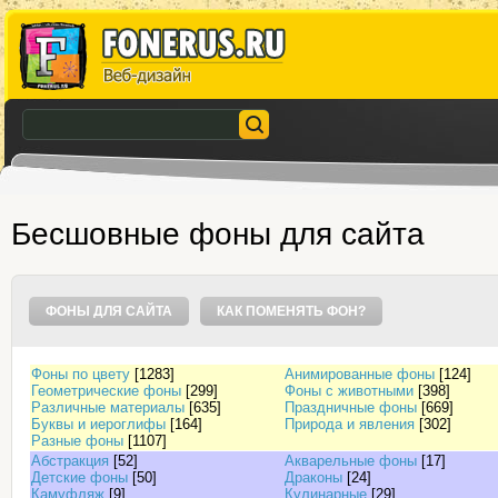
Бесшовные фоны для сайта
ФОНЫ ДЛЯ САЙТА
КАК ПОМЕНЯТЬ ФОН?
Фоны по цвету
[1283]
Анимированные фоны
[124]
Геометрические фоны
[299]
Фоны с животными
[398]
Различные материалы
[635]
Праздничные фоны
[669]
Буквы и иероглифы
[164]
Природа и явления
[302]
Разные фоны
[1107]
Абстракция
[52]
Акварельные фоны
[17]
Детские фоны
[50]
Драконы
[24]
Камуфляж
[9]
Кулинарные
[29]