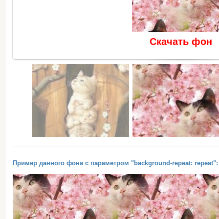
Скачать фон
Пример данного фона с параметром "background-repeat: repeat":