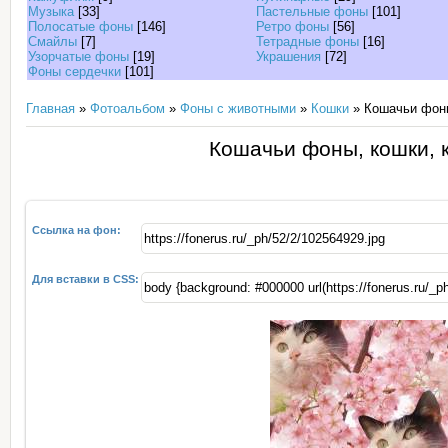
Музыка
[33]
Пастельные фоны
[101]
Полосатые фоны
[146]
Ретро фоны
[56]
Смайлы
[7]
Тетрадные фоны
[16]
Узорчатые фоны
[19]
Украшения
[72]
Фоны сердечки
[101]
Главная
»
Фотоальбом
»
Фоны с животными
»
Кошки
» Кошачьи фоны
Кошачьи фоны, кошки, к
Ссылка на фон:
Для вставки в CSS: