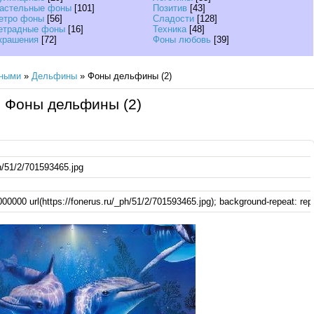
астельные фоны
[101]
Позитив
[43]
етро фоны
[56]
Сладости
[128]
етрадные фоны
[16]
Техника
[48]
крашения
[72]
Фоны любовь
[39]
тными
»
Дельфины
» Фоны дельфины (2)
Фоны дельфины (2)