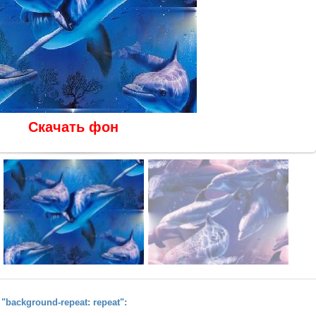
Скачать фон
background-repeat: repeat":