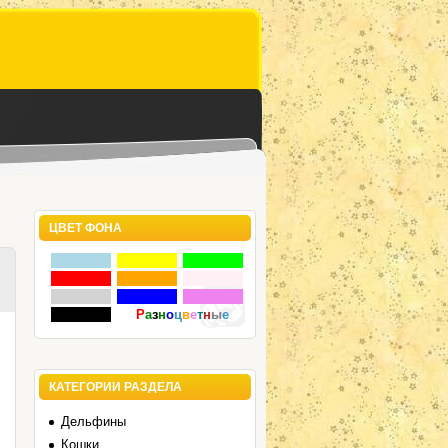
ЦВЕТ ФОНА
Р
а
з
н
о
ц
в
е
т
н
ы
е
КАТЕГОРИИ РАЗДЕЛА
Дельфины
Кошки