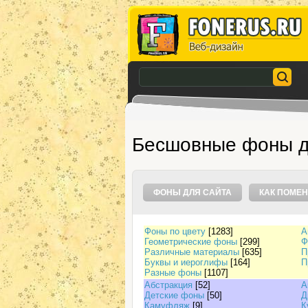
Бесшовные фоны д
ФОНЫ ДЛЯ САЙТА
КАК ПОМЕН
Фоны по цвету
[1283]
А
Геометрические фоны
[299]
Ф
Различные материалы
[635]
П
Буквы и иероглифы
[164]
П
Разные фоны
[1107]
Абстракция
[52]
А
Детские фоны
[50]
Д
Камуфляж
[9]
К