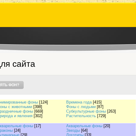
ля сайта
ЯТЬ ФОН?
нимированные фоны
[124]
Времена года
[415]
оны с животными
[398]
Фоны с людьми
[87]
раздничные фоны
[669]
Субкультурные фоны
[263]
рирода и явления
[302]
Растительность
[729]
кварельные фоны
[17]
Акварельные фоны
[20]
раконы
[24]
Звезды
[64]
улинарные
[29]
Логотипы
[33]