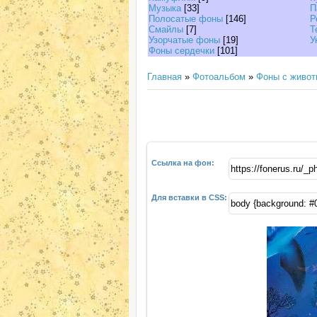
Музыка
[33]
П
Полосатые фоны
[146]
Р
Смайлы
[7]
Т
Узорчатые фоны
[19]
У
Фоны сердечки
[101]
Главная
»
Фотоальбом
»
Фоны с живо
Ссылка на фон:
Для вставки в CSS: