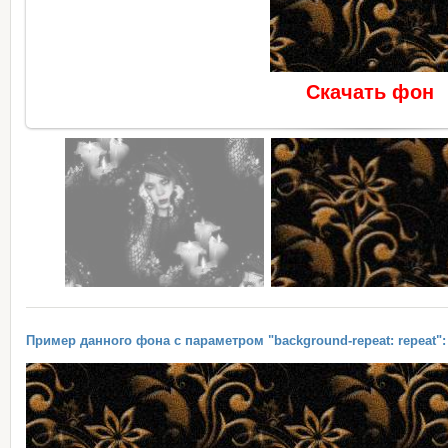
Скачать фон
Пример данного фона с параметром "background-repeat: repeat":