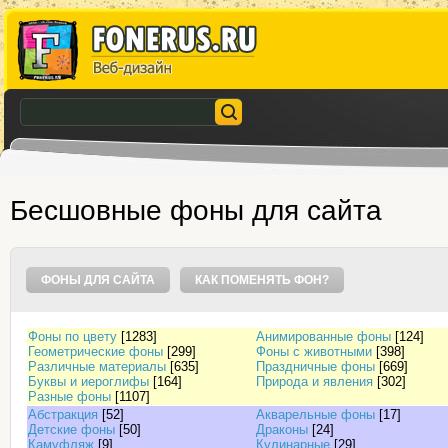
Бесшовные фоны для сайта
ФОНЫ ДЛЯ САЙТА
КАК ПОМЕНЯТЬ ФОН?
Фоны по цвету
[1283]
Анимированные фоны
[124]
Геометрические фоны
[299]
Фоны с животными
[398]
Различные материалы
[635]
Праздничные фоны
[669]
Буквы и иероглифы
[164]
Природа и явления
[302]
Разные фоны
[1107]
Абстракция
[52]
Акварельные фоны
[17]
Детские фоны
[50]
Драконы
[24]
Камуфляж
[9]
Кулинарные
[29]