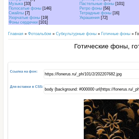
Музыка
[33]
Пастельные фоны
[101]
Полосатые фоны
[146]
Ретро фоны
[56]
Смайлы
[7]
Тетрадные фоны
[16]
Узорчатые фоны
[19]
Украшения
[72]
Фоны сердечки
[101]
Главная
»
Фотоальбом
»
Субкультурные фоны
»
Готичные фоны
» Го
Готические фоны, го
Ссылка на фон:
Для вставки в CSS: