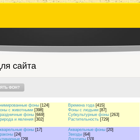
ля сайта
ЯТЬ ФОН?
нимированные фоны
[124]
Времена года
[415]
оны с животными
[398]
Фоны с людьми
[87]
раздничные фоны
[669]
Субкультурные фоны
[263]
рирода и явления
[302]
Растительность
[729]
кварельные фоны
[17]
Акварельные фоны
[20]
раконы
[24]
Звезды
[64]
улинарные
[29]
Логотипы
[33]