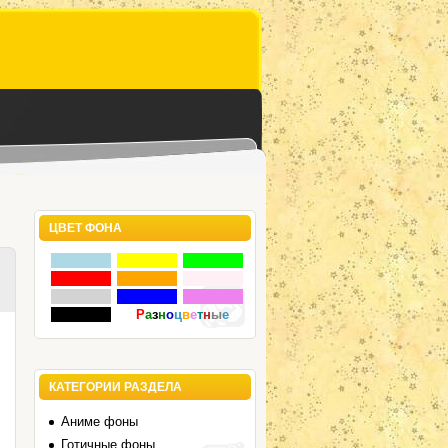
ЦВЕТ ФОНА
Р
а
з
н
о
ц
в
е
т
н
ы
е
КАТЕГОРИИ РАЗДЕЛА
Аниме фоны
Готичные фоны