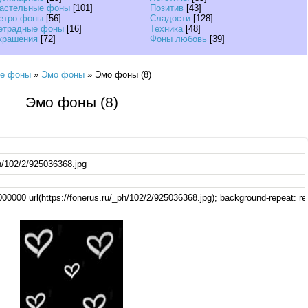
астельные фоны
[101]
Позитив
[43]
етро фоны
[56]
Сладости
[128]
етрадные фоны
[16]
Техника
[48]
крашения
[72]
Фоны любовь
[39]
ые фоны
»
Эмо фоны
» Эмо фоны (8)
Эмо фоны (8)