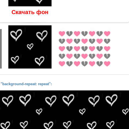
Скачать фон
background-repeat: repeat":