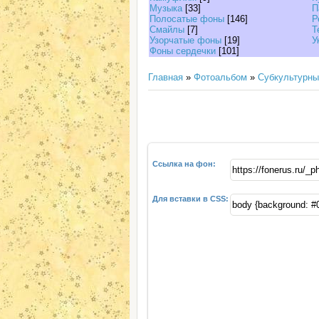
Музыка
[33]
П
Полосатые фоны
[146]
Р
Смайлы
[7]
Т
Узорчатые фоны
[19]
У
Фоны сердечки
[101]
Главная
»
Фотоальбом
»
Субкультурн
Ссылка на фон:
Для вставки в CSS: