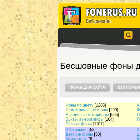
Бесшовные фоны д
ФОНЫ ДЛЯ САЙТА
КАК ПОМЕН
Фоны по цвету
[1283]
А
Геометрические фоны
[299]
Ф
Различные материалы
[635]
П
Буквы и иероглифы
[164]
П
Разные фоны
[1107]
Абстракция
[52]
А
Детские фоны
[50]
Д
Камуфляж
[9]
К