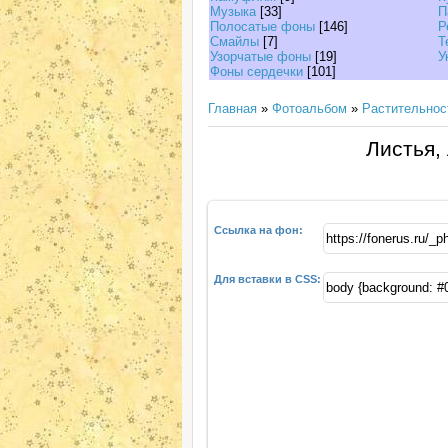
Музыка
[33]
П
Полосатые фоны
[146]
Р
Смайлы
[7]
Т
Узорчатые фоны
[19]
У
Фоны сердечки
[101]
Главная
»
Фотоальбом
»
Растительнос
Листья,
Ссылка на фон:
Для вставки в CSS: