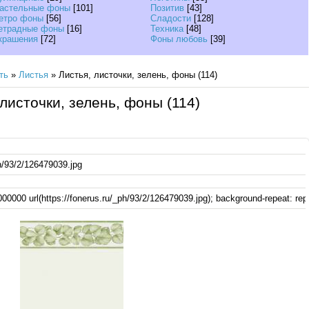
астельные фоны
[101]
Позитив
[43]
етро фоны
[56]
Сладости
[128]
етрадные фоны
[16]
Техника
[48]
крашения
[72]
Фоны любовь
[39]
ть
»
Листья
» Листья, листочки, зелень, фоны (114)
 листочки, зелень, фоны (114)