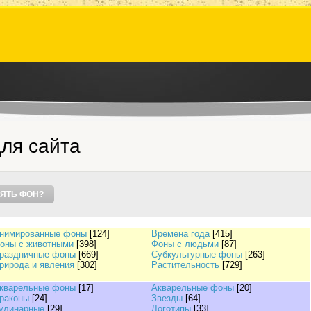
ля сайта
ЯТЬ ФОН?
нимированные фоны
[124]
Времена года
[415]
оны с животными
[398]
Фоны с людьми
[87]
раздничные фоны
[669]
Субкультурные фоны
[263]
рирода и явления
[302]
Растительность
[729]
кварельные фоны
[17]
Акварельные фоны
[20]
раконы
[24]
Звезды
[64]
улинарные
[29]
Логотипы
[33]