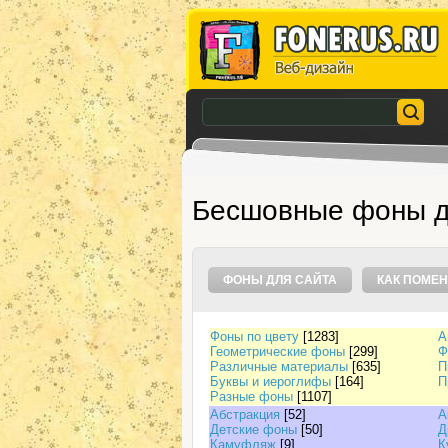
Бесшовные фоны д
ФОНЫ ДЛЯ САЙТА
КАК ПОМЕН
Фоны по цвету
[1283]
А
Геометрические фоны
[299]
Ф
Различные материалы
[635]
П
Буквы и иероглифы
[164]
П
Разные фоны
[1107]
Абстракция
[52]
А
Детские фоны
[50]
Д
Камуфляж
[9]
К