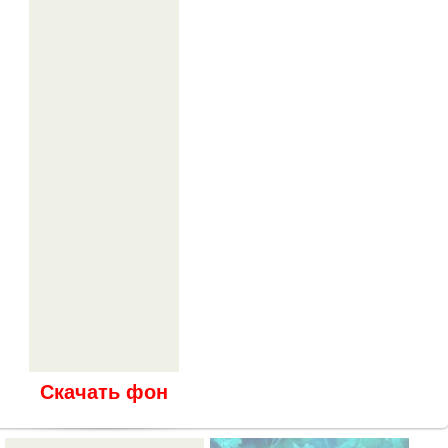
Скачать фон
В реальном размере
480x1600
/ 26.4Kb