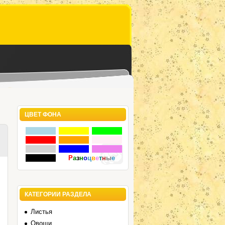
ЦВЕТ ФОНА
Р
а
з
н
о
ц
в
е
т
н
ы
е
КАТЕГОРИИ РАЗДЕЛА
Листья
Овощи