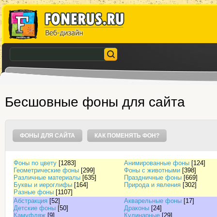
Бесшовные фоны для сайта
ФОНЫ ДЛЯ САЙТА
КАК ПОМЕНЯТЬ ФОН?
Фоны по цвету
[1283]
Анимированные фоны
[124]
Геометрические фоны
[299]
Фоны с животными
[398]
Различные материалы
[635]
Праздничные фоны
[669]
Буквы и иероглифы
[164]
Природа и явления
[302]
Разные фоны
[1107]
Абстракция
[52]
Акварельные фоны
[17]
Детские фоны
[50]
Драконы
[24]
Камуфляж
[9]
Кулинарные
[29]