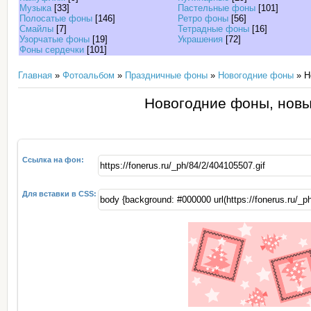
Музыка
[33]
Пастельные фоны
[101]
Полосатые фоны
[146]
Ретро фоны
[56]
Смайлы
[7]
Тетрадные фоны
[16]
Узорчатые фоны
[19]
Украшения
[72]
Фоны сердечки
[101]
Главная
»
Фотоальбом
»
Праздничные фоны
»
Новогодние фоны
» Н
Новогодние фоны, новый
Ссылка на фон:
Для вставки в CSS: