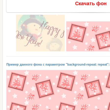
Скачать фон
Пример данного фона с параметром "background-repeat: repeat":