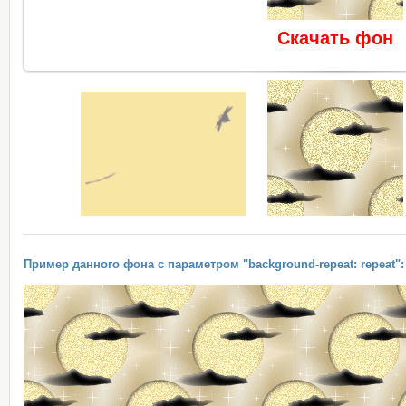
Скачать фон
Пример данного фона с параметром "background-repeat: repeat":