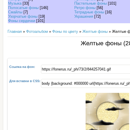
Музыка
[33]
Пастельные фоны
[101]
Полосатые фоны
[146]
Ретро фоны
[56]
Смайлы
[7]
Тетрадные фоны
[16]
Узорчатые фоны
[19]
Украшения
[72]
Фоны сердечки
[101]
Главная
»
Фотоальбом
»
Фоны по цвету
»
Желтые фоны
» Желтые ф
Желтые фоны (2
Ссылка на фон:
Для вставки в CSS: