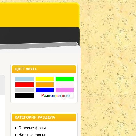
ЦВЕТ ФОНА
Р
а
з
н
о
ц
в
е
т
н
ы
е
КАТЕГОРИИ РАЗДЕЛА
Голубые фоны
Желтые фоны