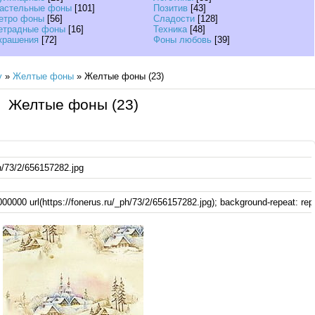
астельные фоны
[101]
Позитив
[43]
етро фоны
[56]
Сладости
[128]
етрадные фоны
[16]
Техника
[48]
крашения
[72]
Фоны любовь
[39]
у
»
Желтые фоны
» Желтые фоны (23)
Желтые фоны (23)