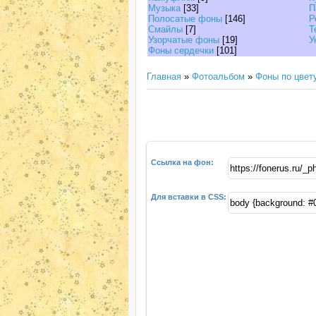
Музыка
[33]
П
Полосатые фоны
[146]
Р
Смайлы
[7]
Т
Узорчатые фоны
[19]
У
Фоны сердечки
[101]
Главная
»
Фотоальбом
»
Фоны по цвет
Ссылка на фон:
Для вставки в CSS: