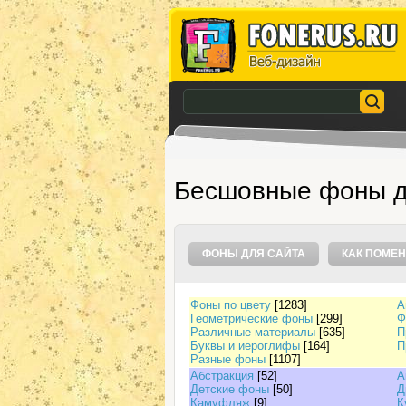
Бесшовные фоны д
ФОНЫ ДЛЯ САЙТА
КАК ПОМЕН
Фоны по цвету
[1283]
А
Геометрические фоны
[299]
Ф
Различные материалы
[635]
П
Буквы и иероглифы
[164]
П
Разные фоны
[1107]
Абстракция
[52]
А
Детские фоны
[50]
Д
Камуфляж
[9]
К