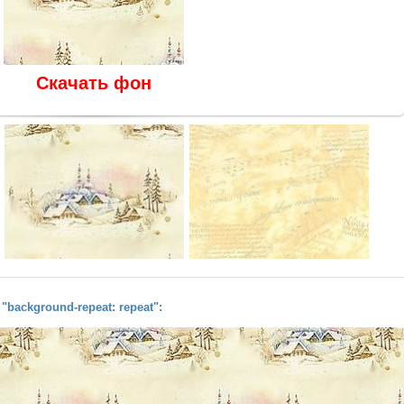
Скачать фон
background-repeat: repeat":