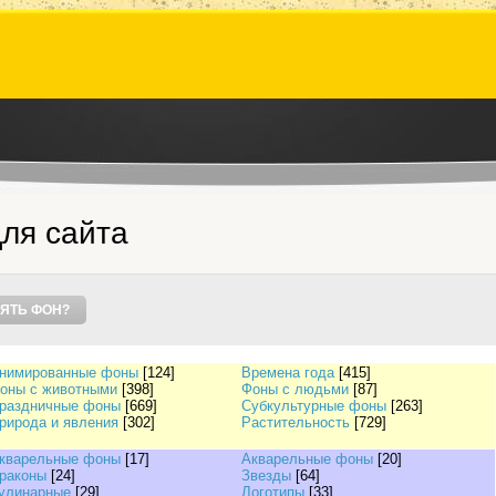
ля сайта
ЯТЬ ФОН?
нимированные фоны
[124]
Времена года
[415]
оны с животными
[398]
Фоны с людьми
[87]
раздничные фоны
[669]
Субкультурные фоны
[263]
рирода и явления
[302]
Растительность
[729]
кварельные фоны
[17]
Акварельные фоны
[20]
раконы
[24]
Звезды
[64]
улинарные
[29]
Логотипы
[33]