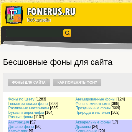
Бесшовные фоны для сайта
ФОНЫ ДЛЯ САЙТА
КАК ПОМЕНЯТЬ ФОН?
Фоны по цвету
[1283]
Анимированные фоны
[124]
Геометрические фоны
[299]
Фоны с животными
[398]
Различные материалы
[635]
Праздничные фоны
[669]
Буквы и иероглифы
[164]
Природа и явления
[302]
Разные фоны
[1107]
Абстракция
[52]
Акварельные фоны
[17]
Детские фоны
[50]
Драконы
[24]
Камуфляж
[9]
Кулинарные
[29]