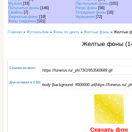
Музыка
[33]
Пастельные фоны
[101]
Полосатые фоны
[146]
Ретро фоны
[56]
Смайлы
[7]
Тетрадные фоны
[16]
Узорчатые фоны
[19]
Украшения
[72]
Фоны сердечки
[101]
Главная
»
Фотоальбом
»
Фоны по цвету
»
Желтые фоны
» Желтые ф
Желтые фоны (1
Ссылка на фон:
Для вставки в CSS:
Скачать фон