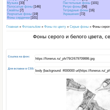
Музыка
[33]
Пастельные фоны
[101]
Полосатые фоны
[146]
Ретро фоны
[56]
Смайлы
[7]
Тетрадные фоны
[16]
Узорчатые фоны
[19]
Украшения
[72]
Фоны сердечки
[101]
Главная
»
Фотоальбом
»
Фоны по цвету
»
Серые фоны
» Фоны серого
Фоны серого и белого цвета, с
Ссылка на фон:
Для вставки в CSS: