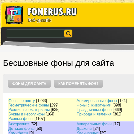
Бесшовные фоны для сайта
ФОНЫ ДЛЯ САЙТА
КАК ПОМЕНЯТЬ ФОН?
Фоны по цвету
[1283]
Анимированные фоны
[124]
Геометрические фоны
[299]
Фоны с животными
[398]
Различные материалы
[635]
Праздничные фоны
[669]
Буквы и иероглифы
[164]
Природа и явления
[302]
Разные фоны
[1107]
Абстракция
[52]
Акварельные фоны
[17]
Детские фоны
[50]
Драконы
[24]
Камуфляж
[9]
Кулинарные
[29]