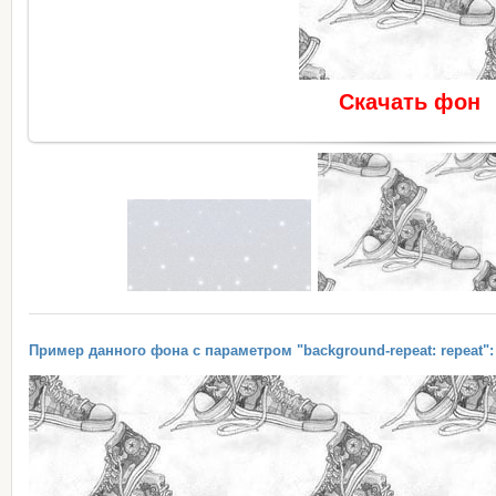
Скачать фон
Пример данного фона с параметром "background-repeat: repeat":