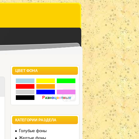
ЦВЕТ ФОНА
Р
а
з
н
о
ц
в
е
т
н
ы
е
КАТЕГОРИИ РАЗДЕЛА
Голубые фоны
Желтые фоны