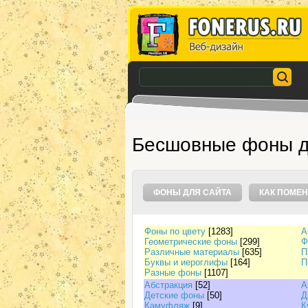
Бесшовные фоны д
ФОНЫ ДЛЯ САЙТА
КАК ПОМЕН
Фоны по цвету
[1283]
А
Геометрические фоны
[299]
Ф
Различные материалы
[635]
П
Буквы и иероглифы
[164]
П
Разные фоны
[1107]
Абстракция
[52]
А
Детские фоны
[50]
Д
Камуфляж
[9]
К