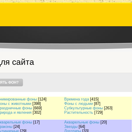
ля сайта
ЯТЬ ФОН?
нимированные фоны
[124]
Времена года
[415]
оны с животными
[398]
Фоны с людьми
[87]
раздничные фоны
[669]
Субкультурные фоны
[263]
рирода и явления
[302]
Растительность
[729]
кварельные фоны
[17]
Акварельные фоны
[20]
раконы
[24]
Звезды
[64]
улинарные
[29]
Логотипы
[33]