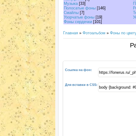
Музыка
[33]
П
Полосатые фоны
[146]
Р
Смайлы
[7]
Т
Узорчатые фоны
[19]
У
Фоны сердечки
[101]
Главная
»
Фотоальбом
»
Фоны по цвет
Р
Ссылка на фон:
Для вставки в CSS: