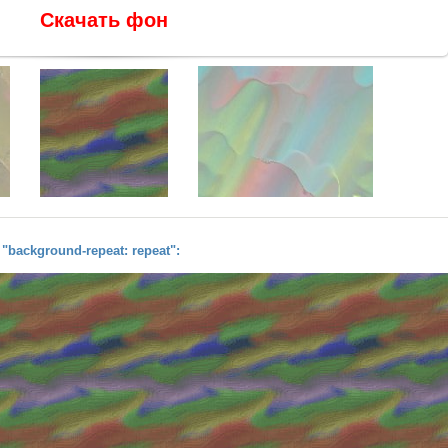
Скачать фон
background-repeat: repeat":