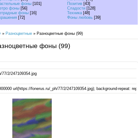
астельные фоны
[101]
Позитив
[43]
етро фоны
[56]
Сладости
[128]
етрадные фоны
[16]
Техника
[48]
крашения
[72]
Фоны любовь
[39]
у
»
Разноцветные
» Разноцветные фоны (99)
азноцветные фоны (99)