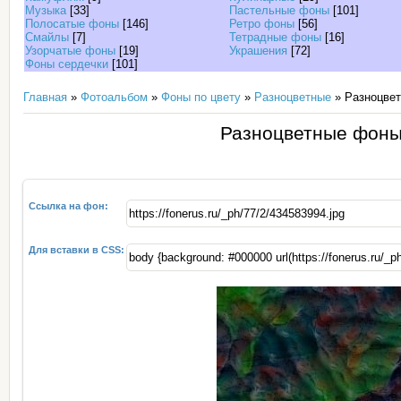
Музыка
[33]
Пастельные фоны
[101]
Полосатые фоны
[146]
Ретро фоны
[56]
Смайлы
[7]
Тетрадные фоны
[16]
Узорчатые фоны
[19]
Украшения
[72]
Фоны сердечки
[101]
Главная
»
Фотоальбом
»
Фоны по цвету
»
Разноцветные
» Разноцвет
Разноцветные фоны
Ссылка на фон:
Для вставки в CSS: