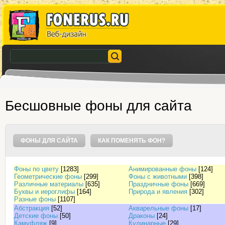
Бесшовные фоны для сайта
ФОНЫ ДЛЯ САЙТА
КАК ПОМЕНЯТЬ ФОН?
Фоны по цвету
[1283]
Анимированные фоны
[124]
Геометрические фоны
[299]
Фоны с животными
[398]
Различные материалы
[635]
Праздничные фоны
[669]
Буквы и иероглифы
[164]
Природа и явления
[302]
Разные фоны
[1107]
Абстракция
[52]
Акварельные фоны
[17]
Детские фоны
[50]
Драконы
[24]
Камуфляж
[9]
Кулинарные
[29]