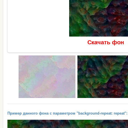
Скачать фон
Пример данного фона с параметром "background-repeat: repeat":