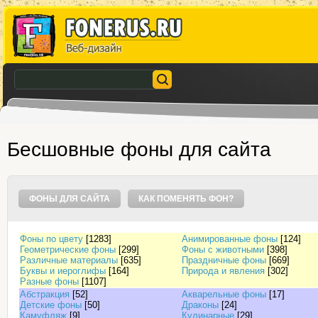
Бесшовные фоны для сайта
ФОНЫ ДЛЯ САЙТА
КАК ПОМЕНЯТЬ ФОН?
Фоны по цвету
[1283]
Анимированные фоны
[124]
Геометрические фоны
[299]
Фоны с животными
[398]
Различные материалы
[635]
Праздничные фоны
[669]
Буквы и иероглифы
[164]
Природа и явления
[302]
Разные фоны
[1107]
Абстракция
[52]
Акварельные фоны
[17]
Детские фоны
[50]
Драконы
[24]
Камуфляж
[9]
Кулинарные
[29]