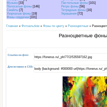
Музыка
[33]
Пастельные фоны
[101]
Полосатые фоны
[146]
Ретро фоны
[56]
Смайлы
[7]
Тетрадные фоны
[16]
Узорчатые фоны
[19]
Украшения
[72]
Фоны сердечки
[101]
Главная
»
Фотоальбом
»
Фоны по цвету
»
Разноцветные
» Разноцвет
Разноцветные фоны
Ссылка на фон:
Для вставки в CSS: