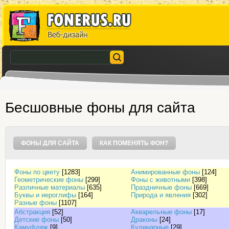
Бесшовные фоны для сайта
ФОНЫ ДЛЯ САЙТА
КАК ПОМЕНЯТЬ ФОН?
Фоны по цвету
[1283]
Анимированные фоны
[124]
Геометрические фоны
[299]
Фоны с животными
[398]
Различные материалы
[635]
Праздничные фоны
[669]
Буквы и иероглифы
[164]
Природа и явления
[302]
Разные фоны
[1107]
Абстракция
[52]
Акварельные фоны
[17]
Детские фоны
[50]
Драконы
[24]
Камуфляж
[9]
Кулинарные
[29]