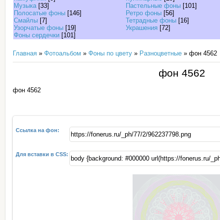
Музыка
[33]
Пастельные фоны
[101]
Полосатые фоны
[146]
Ретро фоны
[56]
Смайлы
[7]
Тетрадные фоны
[16]
Узорчатые фоны
[19]
Украшения
[72]
Фоны сердечки
[101]
Главная
»
Фотоальбом
»
Фоны по цвету
»
Разноцветные
» фон 4562
фон 4562
фон 4562
Ссылка на фон:
Для вставки в CSS: