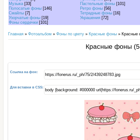
Музыка
[33]
Пастельные фоны
[101]
Полосатые фоны
[146]
Ретро фоны
[56]
Смайлы
[7]
Тетрадные фоны
[16]
Узорчатые фоны
[19]
Украшения
[72]
Фоны сердечки
[101]
Главная
»
Фотоальбом
»
Фоны по цвету
»
Красные фоны
» Красные 
Красные фоны (5
Ссылка на фон:
Для вставки в CSS: