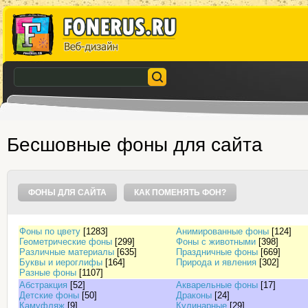
Бесшовные фоны для сайта
ФОНЫ ДЛЯ САЙТА
КАК ПОМЕНЯТЬ ФОН?
Фоны по цвету
[1283]
Анимированные фоны
[124]
Геометрические фоны
[299]
Фоны с животными
[398]
Различные материалы
[635]
Праздничные фоны
[669]
Буквы и иероглифы
[164]
Природа и явления
[302]
Разные фоны
[1107]
Абстракция
[52]
Акварельные фоны
[17]
Детские фоны
[50]
Драконы
[24]
Камуфляж
[9]
Кулинарные
[29]