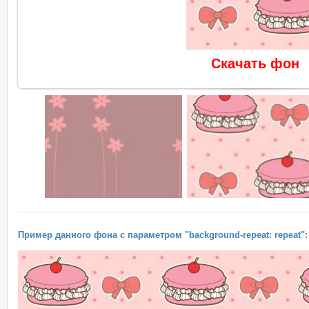
Скачать фон
Пример данного фона с параметром "background-repeat: repeat":