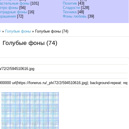
астельные фоны
[101]
Позитив
[43]
етро фоны
[56]
Сладости
[128]
етрадные фоны
[16]
Техника
[48]
крашения
[72]
Фоны любовь
[39]
у
»
Голубые фоны
» Голубые фоны (74)
Голубые фоны (74)