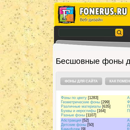
Бесшовные фоны д
ФОНЫ ДЛЯ САЙТА
КАК ПОМЕН
Фоны по цвету
[1283]
А
Геометрические фоны
[299]
Ф
Различные материалы
[635]
П
Буквы и иероглифы
[164]
П
Разные фоны
[1107]
Абстракция
[52]
А
Детские фоны
[50]
Д
Камуфляж
[9]
К