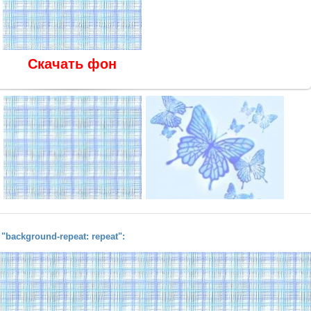
Скачать фон
background-repeat: repeat":