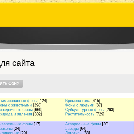
ля сайта
ЯТЬ ФОН?
нимированные фоны
[124]
Времена года
[415]
оны с животными
[398]
Фоны с людьми
[87]
раздничные фоны
[669]
Субкультурные фоны
[263]
рирода и явления
[302]
Растительность
[729]
кварельные фоны
[17]
Акварельные фоны
[20]
раконы
[24]
Звезды
[64]
улинарные
[29]
Логотипы
[33]