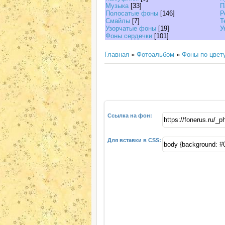
Музыка
[33]
П
Полосатые фоны
[146]
Р
Смайлы
[7]
Т
Узорчатые фоны
[19]
У
Фоны сердечки
[101]
Главная
»
Фотоальбом
»
Фоны по цвет
Ссылка на фон:
Для вставки в CSS: