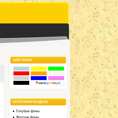
ЦВЕТ ФОНА
Р
а
з
н
о
ц
в
е
т
н
ы
е
КАТЕГОРИИ РАЗДЕЛА
Голубые фоны
Желтые фоны