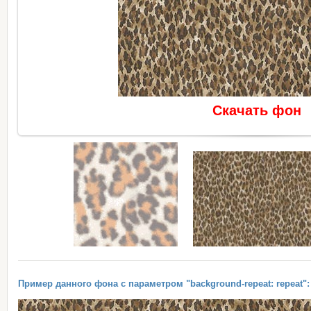
Скачать фон
Пример данного фона с параметром "background-repeat: repeat":