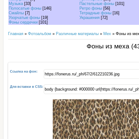
Музыка
[33]
Пастельные фоны
[101]
Полосатые фоны
[146]
Ретро фоны
[56]
Смайлы
[7]
Тетрадные фоны
[16]
Узорчатые фоны
[19]
Украшения
[72]
Фоны сердечки
[101]
Главная
»
Фотоальбом
»
Различные материалы
»
Мех
» Фоны из мех
Фоны из меха (4
Ссылка на фон:
Для вставки в CSS: