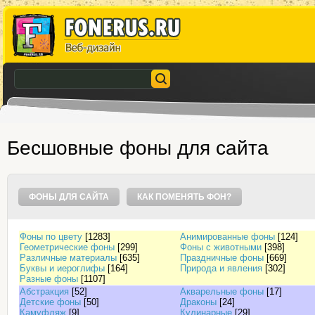
Бесшовные фоны для сайта
ФОНЫ ДЛЯ САЙТА
КАК ПОМЕНЯТЬ ФОН?
Фоны по цвету
[1283]
Анимированные фоны
[124]
Геометрические фоны
[299]
Фоны с животными
[398]
Различные материалы
[635]
Праздничные фоны
[669]
Буквы и иероглифы
[164]
Природа и явления
[302]
Разные фоны
[1107]
Абстракция
[52]
Акварельные фоны
[17]
Детские фоны
[50]
Драконы
[24]
Камуфляж
[9]
Кулинарные
[29]