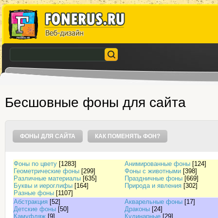
Бесшовные фоны для сайта
ФОНЫ ДЛЯ САЙТА
КАК ПОМЕНЯТЬ ФОН?
Фоны по цвету
[1283]
Анимированные фоны
[124]
Геометрические фоны
[299]
Фоны с животными
[398]
Различные материалы
[635]
Праздничные фоны
[669]
Буквы и иероглифы
[164]
Природа и явления
[302]
Разные фоны
[1107]
Абстракция
[52]
Акварельные фоны
[17]
Детские фоны
[50]
Драконы
[24]
Камуфляж
[9]
Кулинарные
[29]