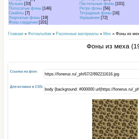
Музыка
[33]
Пастельные фоны
[101]
Полосатые фоны
[146]
Ретро фоны
[56]
Смайлы
[7]
Тетрадные фоны
[16]
Узорчатые фоны
[19]
Украшения
[72]
Фоны сердечки
[101]
Главная
»
Фотоальбом
»
Различные материалы
»
Мех
» Фоны из мех
Фоны из меха (1
Ссылка на фон:
Для вставки в CSS: