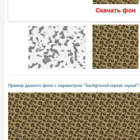
Скачать фон
Пример данного фона с параметром "background-repeat: repeat":