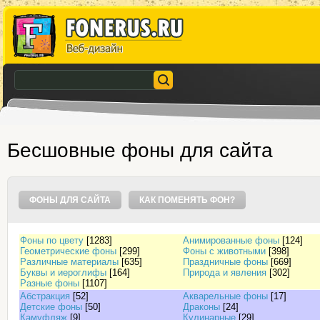
Бесшовные фоны для сайта
ФОНЫ ДЛЯ САЙТА
КАК ПОМЕНЯТЬ ФОН?
Фоны по цвету
[1283]
Анимированные фоны
[124]
Геометрические фоны
[299]
Фоны с животными
[398]
Различные материалы
[635]
Праздничные фоны
[669]
Буквы и иероглифы
[164]
Природа и явления
[302]
Разные фоны
[1107]
Абстракция
[52]
Акварельные фоны
[17]
Детские фоны
[50]
Драконы
[24]
Камуфляж
[9]
Кулинарные
[29]