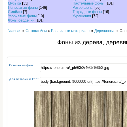
Музыка
[33]
Пастельные фоны
[101]
Полосатые фоны
[146]
Ретро фоны
[56]
Смайлы
[7]
Тетрадные фоны
[16]
Узорчатые фоны
[19]
Украшения
[72]
Фоны сердечки
[101]
Главная
»
Фотоальбом
»
Различные материалы
»
Деревянные
» Фоны
Фоны из дерева, деревя
Ссылка на фон:
Для вставки в CSS: