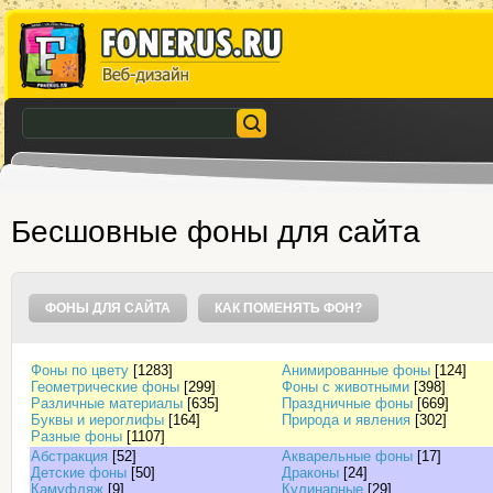
Бесшовные фоны для сайта
ФОНЫ ДЛЯ САЙТА
КАК ПОМЕНЯТЬ ФОН?
Фоны по цвету
[1283]
Анимированные фоны
[124]
Геометрические фоны
[299]
Фоны с животными
[398]
Различные материалы
[635]
Праздничные фоны
[669]
Буквы и иероглифы
[164]
Природа и явления
[302]
Разные фоны
[1107]
Абстракция
[52]
Акварельные фоны
[17]
Детские фоны
[50]
Драконы
[24]
Камуфляж
[9]
Кулинарные
[29]