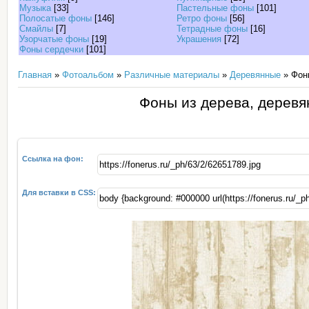
Музыка
[33]
Пастельные фоны
[101]
Полосатые фоны
[146]
Ретро фоны
[56]
Смайлы
[7]
Тетрадные фоны
[16]
Узорчатые фоны
[19]
Украшения
[72]
Фоны сердечки
[101]
Главная
»
Фотоальбом
»
Различные материалы
»
Деревянные
» Фоны
Фоны из дерева, деревя
Ссылка на фон:
Для вставки в CSS: