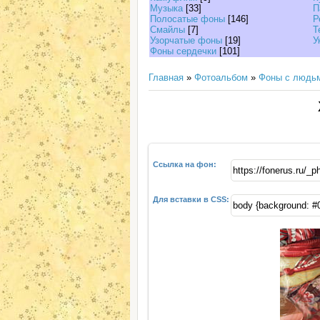
Музыка
[33]
П
Полосатые фоны
[146]
Р
Смайлы
[7]
Т
Узорчатые фоны
[19]
У
Фоны сердечки
[101]
Главная
»
Фотоальбом
»
Фоны с людь
Ссылка на фон:
Для вставки в CSS: