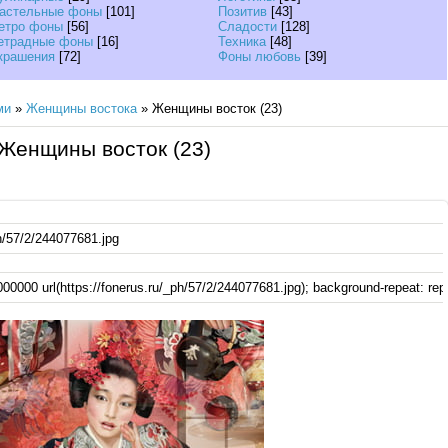
астельные фоны
[101]
Позитив
[43]
етро фоны
[56]
Сладости
[128]
етрадные фоны
[16]
Техника
[48]
крашения
[72]
Фоны любовь
[39]
ми
»
Женщины востока
» Женщины восток (23)
Женщины восток (23)