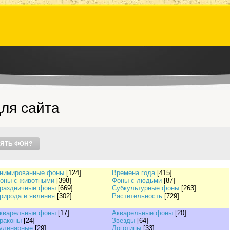
ля сайта
ЯТЬ ФОН?
нимированные фоны
[124]
Времена года
[415]
оны с животными
[398]
Фоны с людьми
[87]
раздничные фоны
[669]
Субкультурные фоны
[263]
рирода и явления
[302]
Растительность
[729]
кварельные фоны
[17]
Акварельные фоны
[20]
раконы
[24]
Звезды
[64]
улинарные
[29]
Логотипы
[33]