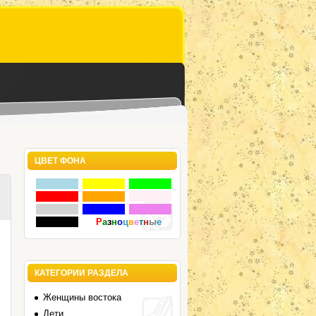
ЦВЕТ ФОНА
Р
а
з
н
о
ц
в
е
т
н
ы
е
КАТЕГОРИИ РАЗДЕЛА
Женщины востока
Дети