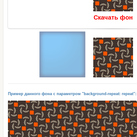
Скачать фон
Пример данного фона с параметром "background-repeat: repeat":