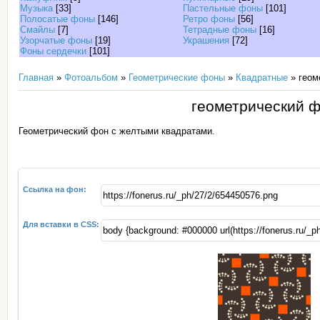
Музыка
[33]
Пастельные фоны
[101]
Полосатые фоны
[146]
Ретро фоны
[56]
Смайлы
[7]
Тетрадные фоны
[16]
Узорчатые фоны
[19]
Украшения
[72]
Фоны сердечки
[101]
Главная
»
Фотоальбом
»
Геометрические фоны
»
Квадратные
» геом
геометрический 
Геометрический фон с желтыми квадратами.
Ссылка на фон:
Для вставки в CSS: