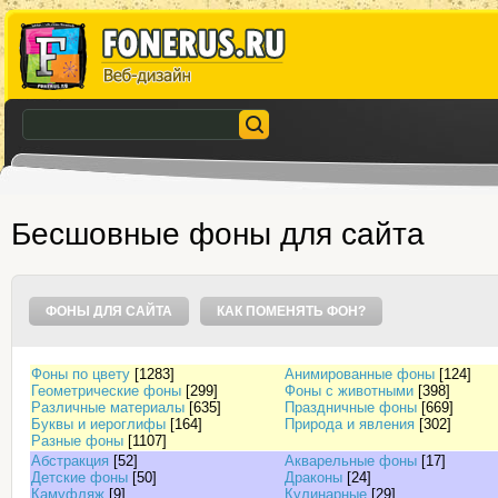
Бесшовные фоны для сайта
ФОНЫ ДЛЯ САЙТА
КАК ПОМЕНЯТЬ ФОН?
Фоны по цвету
[1283]
Анимированные фоны
[124]
Геометрические фоны
[299]
Фоны с животными
[398]
Различные материалы
[635]
Праздничные фоны
[669]
Буквы и иероглифы
[164]
Природа и явления
[302]
Разные фоны
[1107]
Абстракция
[52]
Акварельные фоны
[17]
Детские фоны
[50]
Драконы
[24]
Камуфляж
[9]
Кулинарные
[29]