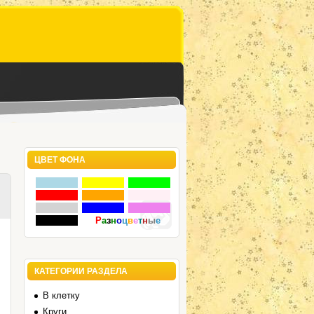
ЦВЕТ ФОНА
Р
а
з
н
о
ц
в
е
т
н
ы
е
КАТЕГОРИИ РАЗДЕЛА
В клетку
Круги