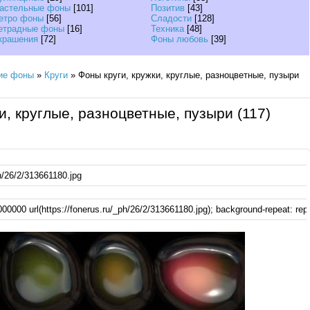
астельные фоны
[101]
Позитив
[43]
етро фоны
[56]
Сладости
[128]
етрадные фоны
[16]
Техника
[48]
крашения
[72]
Фоны любовь
[39]
ие фоны
»
Круги
» Фоны круги, кружки, круглые, разноцветные, пузыри
и, круглые, разноцветные, пузыри (117)