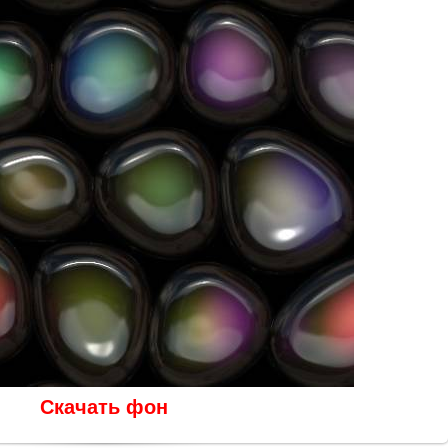
Скачать фон
В реальном размере
512x512
/ 157.7Kb