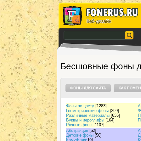
Бесшовные фоны д
ФОНЫ ДЛЯ САЙТА
КАК ПОМЕН
Фоны по цвету
[1283]
А
Геометрические фоны
[299]
Ф
Различные материалы
[635]
П
Буквы и иероглифы
[164]
П
Разные фоны
[1107]
Абстракция
[52]
А
Детские фоны
[50]
Д
Камуфляж
[9]
К