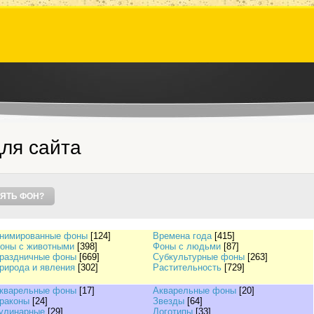
ля сайта
ЯТЬ ФОН?
нимированные фоны
[124]
Времена года
[415]
оны с животными
[398]
Фоны с людьми
[87]
раздничные фоны
[669]
Субкультурные фоны
[263]
рирода и явления
[302]
Растительность
[729]
кварельные фоны
[17]
Акварельные фоны
[20]
раконы
[24]
Звезды
[64]
улинарные
[29]
Логотипы
[33]