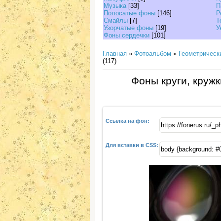
Музыка
[33]
П
Полосатые фоны
[146]
Р
Смайлы
[7]
Т
Узорчатые фоны
[19]
У
Фоны сердечки
[101]
Главная
»
Фотоальбом
»
Геометрическ
(117)
Фоны круги, кружк
Ссылка на фон:
Для вставки в CSS: