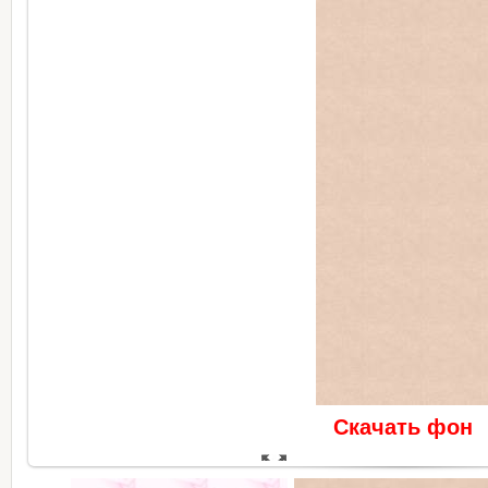
Скачать фон
В реальном размере
518x160