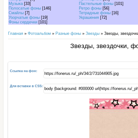
Музыка
[33]
Пастельные фоны
[101]
Полосатые фоны
[146]
Ретро фоны
[56]
Смайлы
[7]
Тетрадные фоны
[16]
Узорчатые фоны
[19]
Украшения
[72]
Фоны сердечки
[101]
Главная
»
Фотоальбом
»
Разные фоны
»
Звезды
» Звезды, звездочки
Звезды, звездочки, ф
Ссылка на фон:
Для вставки в CSS: