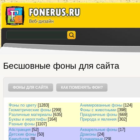
Бесшовные фоны для сайта
ФОНЫ ДЛЯ САЙТА
КАК ПОМЕНЯТЬ ФОН?
Фоны по цвету
[1283]
Анимированные фоны
[124]
Геометрические фоны
[299]
Фоны с животными
[398]
Различные материалы
[635]
Праздничные фоны
[669]
Буквы и иероглифы
[164]
Природа и явления
[302]
Разные фоны
[1107]
Абстракция
[52]
Акварельные фоны
[17]
Детские фоны
[50]
Драконы
[24]
Камуфляж
[9]
Кулинарные
[29]