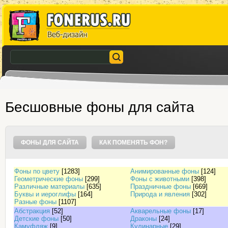
Бесшовные фоны для сайта
ФОНЫ ДЛЯ САЙТА
КАК ПОМЕНЯТЬ ФОН?
Фоны по цвету
[1283]
Анимированные фоны
[124]
Геометрические фоны
[299]
Фоны с животными
[398]
Различные материалы
[635]
Праздничные фоны
[669]
Буквы и иероглифы
[164]
Природа и явления
[302]
Разные фоны
[1107]
Абстракция
[52]
Акварельные фоны
[17]
Детские фоны
[50]
Драконы
[24]
Камуфляж
[9]
Кулинарные
[29]