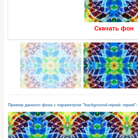
Скачать фон
Пример данного фона с параметром "background-repeat: repeat":