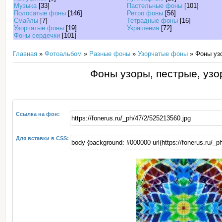
Музыка
[33]
Пастельные фоны
[101]
Полосатые фоны
[146]
Ретро фоны
[56]
Смайлы
[7]
Тетрадные фоны
[16]
Узорчатые фоны
[19]
Украшения
[72]
Фоны сердечки
[101]
Главная
»
Фотоальбом
»
Разные фоны
»
Узорчатые фоны
» Фоны узо
Фоны узоры, пестрые, узо
Ссылка на фон:
Для вставки в CSS: