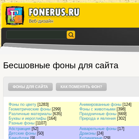
Бесшовные фоны для сайта
ФОНЫ ДЛЯ САЙТА
КАК ПОМЕНЯТЬ ФОН?
Фоны по цвету
[1283]
Анимированные фоны
[124]
Геометрические фоны
[299]
Фоны с животными
[398]
Различные материалы
[635]
Праздничные фоны
[669]
Буквы и иероглифы
[164]
Природа и явления
[302]
Разные фоны
[1107]
Абстракция
[52]
Акварельные фоны
[17]
Детские фоны
[50]
Драконы
[24]
Камуфляж
[9]
Кулинарные
[29]