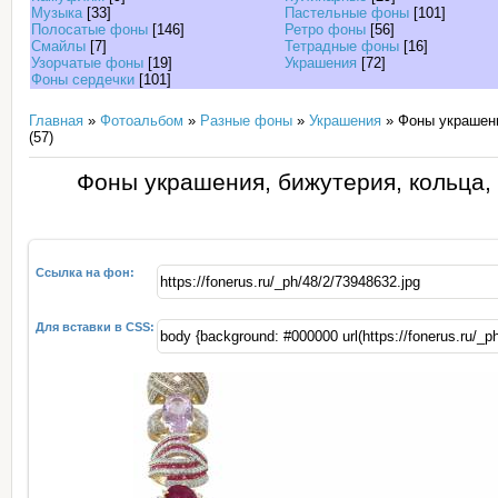
Музыка
[33]
Пастельные фоны
[101]
Полосатые фоны
[146]
Ретро фоны
[56]
Смайлы
[7]
Тетрадные фоны
[16]
Узорчатые фоны
[19]
Украшения
[72]
Фоны сердечки
[101]
Главная
»
Фотоальбом
»
Разные фоны
»
Украшения
» Фоны украшени
(57)
Фоны украшения, бижутерия, кольца, 
Ссылка на фон:
Для вставки в CSS: