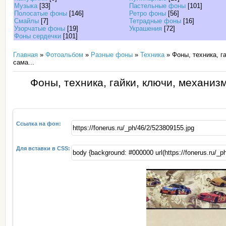
Музыка
[33]
Пастельные фоны
[101]
Полосатые фоны
[146]
Ретро фоны
[56]
Смайлы
[7]
Тетрадные фоны
[16]
Узорчатые фоны
[19]
Украшения
[72]
Фоны сердечки
[101]
Главная
»
Фотоальбом
»
Разные фоны
»
Техника
» Фоны, техника, г
сама...
Фоны, техника, гайки, ключи, механизм
Ссылка на фон:
Для вставки в CSS: