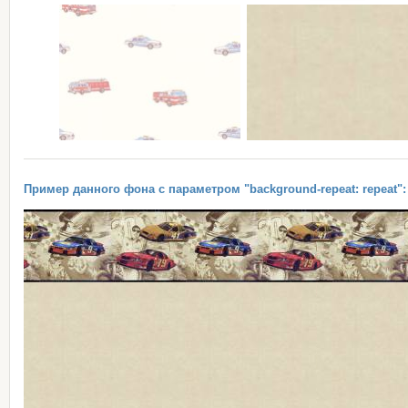
Пример данного фона с параметром "background-repeat: repeat":