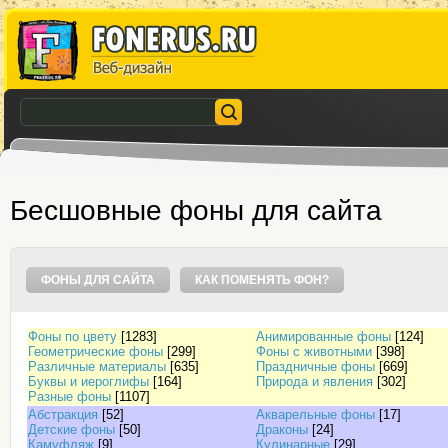
Бесшовные фоны для сайта
ФОНЫ ДЛЯ САЙТА
КАК ПОМЕНЯТЬ ФОН?
Фоны по цвету
[1283]
Анимированные фоны
[124]
Геометрические фоны
[299]
Фоны с животными
[398]
Различные материалы
[635]
Праздничные фоны
[669]
Буквы и иероглифы
[164]
Природа и явления
[302]
Разные фоны
[1107]
Абстракция
[52]
Акварельные фоны
[17]
Детские фоны
[50]
Драконы
[24]
Камуфляж
[9]
Кулинарные
[29]