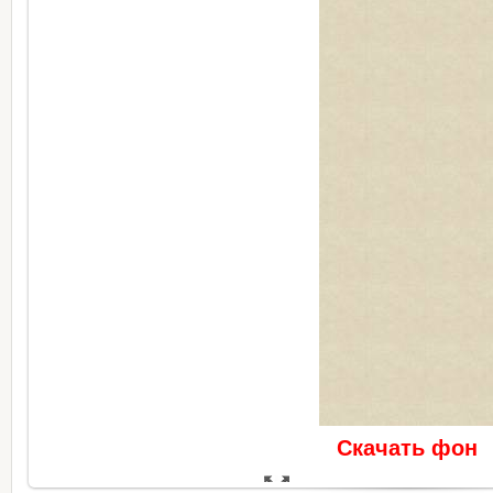
Скачать фон
В реальном размере
518x160