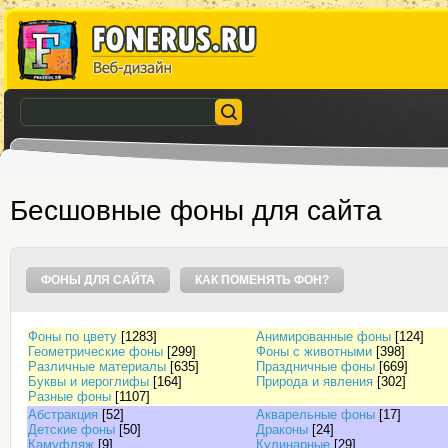
Бесшовные фоны для сайта
ФОНЫ ДЛЯ САЙТА
КАК ПОМЕНЯТЬ ФОН?
Фоны по цвету
[1283]
Анимированные фоны
[124]
Геометрические фоны
[299]
Фоны с животными
[398]
Различные материалы
[635]
Праздничные фоны
[669]
Буквы и иероглифы
[164]
Природа и явления
[302]
Разные фоны
[1107]
Абстракция
[52]
Акварельные фоны
[17]
Детские фоны
[50]
Драконы
[24]
Камуфляж
[9]
Кулинарные
[29]