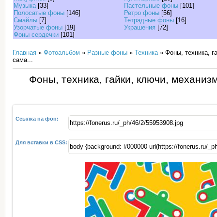
Музыка
[33]
Пастельные фоны
[101]
Полосатые фоны
[146]
Ретро фоны
[56]
Смайлы
[7]
Тетрадные фоны
[16]
Узорчатые фоны
[19]
Украшения
[72]
Фоны сердечки
[101]
Главная
»
Фотоальбом
»
Разные фоны
»
Техника
» Фоны, техника, г
сама...
Фоны, техника, гайки, ключи, механизм
Ссылка на фон:
Для вставки в CSS: