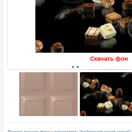
Скачать фон
В реальном размере
510x29
Пример данного фона с параметром "background-repeat: repeat":