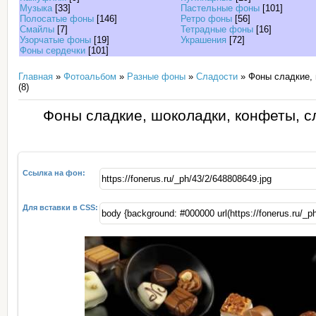
Музыка
[33]
Пастельные фоны
[101]
Полосатые фоны
[146]
Ретро фоны
[56]
Смайлы
[7]
Тетрадные фоны
[16]
Узорчатые фоны
[19]
Украшения
[72]
Фоны сердечки
[101]
Главная
»
Фотоальбом
»
Разные фоны
»
Сладости
» Фоны сладкие, 
(8)
Фоны сладкие, шоколадки, конфеты, с
Ссылка на фон:
Для вставки в CSS: