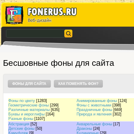
Бесшовные фоны для сайта
ФОНЫ ДЛЯ САЙТА
КАК ПОМЕНЯТЬ ФОН?
Фоны по цвету
[1283]
Анимированные фоны
[124]
Геометрические фоны
[299]
Фоны с животными
[398]
Различные материалы
[635]
Праздничные фоны
[669]
Буквы и иероглифы
[164]
Природа и явления
[302]
Разные фоны
[1107]
Абстракция
[52]
Акварельные фоны
[17]
Детские фоны
[50]
Драконы
[24]
Камуфляж
[9]
Кулинарные
[29]