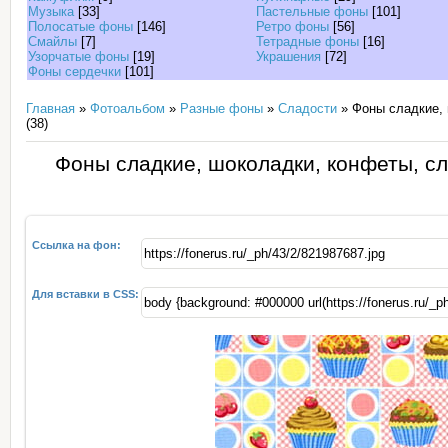
Музыка
[33]
Пастельные фоны
[101]
Полосатые фоны
[146]
Ретро фоны
[56]
Смайлы
[7]
Тетрадные фоны
[16]
Узорчатые фоны
[19]
Украшения
[72]
Фоны сердечки
[101]
Главная
»
Фотоальбом
»
Разные фоны
»
Сладости
» Фоны сладкие, 
(38)
Фоны сладкие, шоколадки, конфеты, сл
Ссылка на фон:
Для вставки в CSS: