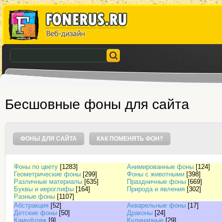
Бесшовные фоны для сайта
ФОНЫ ДЛЯ САЙТА
КАК ПОМЕНЯТЬ ФОН?
Фоны по цвету
[1283]
Анимированные фоны
[124]
Геометрические фоны
[299]
Фоны с животными
[398]
Различные материалы
[635]
Праздничные фоны
[669]
Буквы и иероглифы
[164]
Природа и явления
[302]
Разные фоны
[1107]
Абстракция
[52]
Акварельные фоны
[17]
Детские фоны
[50]
Драконы
[24]
Камуфляж
[9]
Кулинарные
[29]