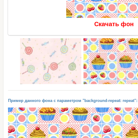
Скачать фон
Пример данного фона с параметром "background-repeat: repeat":