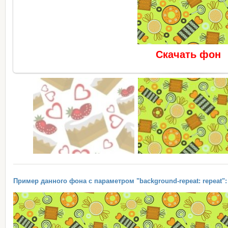
Скачать фон
Пример данного фона с параметром "background-repeat: repeat":