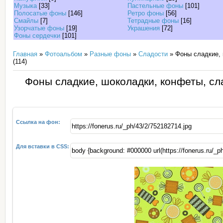
Музыка
[33]
Пастельные фоны
[101]
Полосатые фоны
[146]
Ретро фоны
[56]
Смайлы
[7]
Тетрадные фоны
[16]
Узорчатые фоны
[19]
Украшения
[72]
Фоны сердечки
[101]
Главная
»
Фотоальбом
»
Разные фоны
»
Сладости
» Фоны сладкие, 
(114)
Фоны сладкие, шоколадки, конфеты, сл
Ссылка на фон:
Для вставки в CSS: