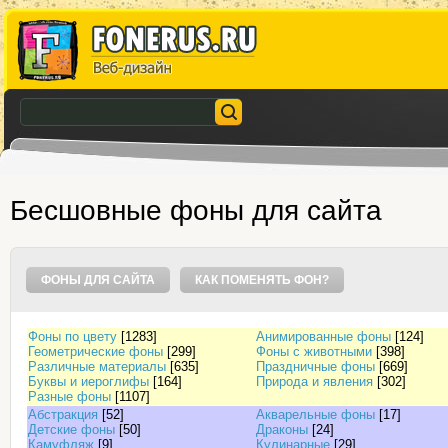
Бесшовные фоны для сайта
ФОНЫ ДЛЯ САЙТА
КАК ПОМЕНЯТЬ ФОН?
Фоны по цвету
[1283]
Анимированные фоны
[124]
Геометрические фоны
[299]
Фоны с животными
[398]
Различные материалы
[635]
Праздничные фоны
[669]
Буквы и иероглифы
[164]
Природа и явления
[302]
Разные фоны
[1107]
Абстракция
[52]
Акварельные фоны
[17]
Детские фоны
[50]
Драконы
[24]
Камуфляж
[9]
Кулинарные
[29]