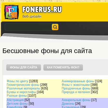
Бесшовные фоны для сайта
ФОНЫ ДЛЯ САЙТА
КАК ПОМЕНЯТЬ ФОН?
Фоны по цвету
[1283]
Анимированные фоны
[124]
Геометрические фоны
[299]
Фоны с животными
[398]
Различные материалы
[635]
Праздничные фоны
[669]
Буквы и иероглифы
[164]
Природа и явления
[302]
Разные фоны
[1107]
Абстракция
[52]
Акварельные фоны
[17]
Детские фоны
[50]
Драконы
[24]
Камуфляж
[9]
Кулинарные
[29]