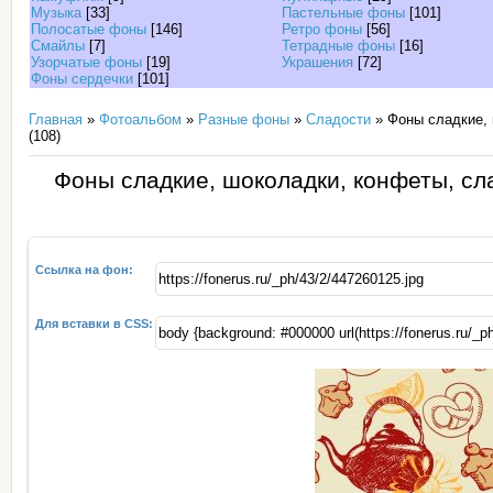
Музыка
[33]
Пастельные фоны
[101]
Полосатые фоны
[146]
Ретро фоны
[56]
Смайлы
[7]
Тетрадные фоны
[16]
Узорчатые фоны
[19]
Украшения
[72]
Фоны сердечки
[101]
Главная
»
Фотоальбом
»
Разные фоны
»
Сладости
» Фоны сладкие, 
(108)
Фоны сладкие, шоколадки, конфеты, сл
Ссылка на фон:
Для вставки в CSS: