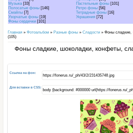
Музыка
[33]
Пастельные фоны
[101]
Полосатые фоны
[146]
Ретро фоны
[56]
Смайлы
[7]
Тетрадные фоны
[16]
Узорчатые фоны
[19]
Украшения
[72]
Фоны сердечки
[101]
Главная
»
Фотоальбом
»
Разные фоны
»
Сладости
» Фоны сладкие, 
(105)
Фоны сладкие, шоколадки, конфеты, сл
Ссылка на фон:
Для вставки в CSS: