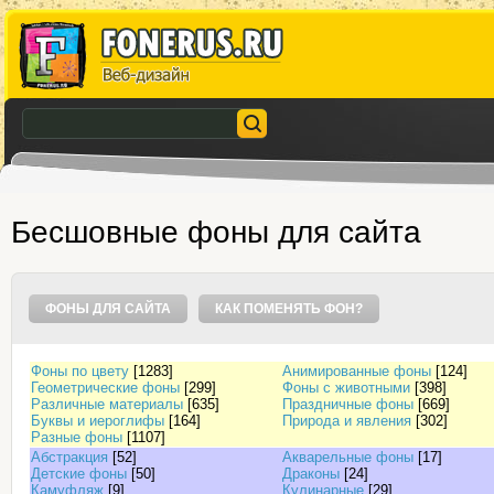
Бесшовные фоны для сайта
ФОНЫ ДЛЯ САЙТА
КАК ПОМЕНЯТЬ ФОН?
Фоны по цвету
[1283]
Анимированные фоны
[124]
Геометрические фоны
[299]
Фоны с животными
[398]
Различные материалы
[635]
Праздничные фоны
[669]
Буквы и иероглифы
[164]
Природа и явления
[302]
Разные фоны
[1107]
Абстракция
[52]
Акварельные фоны
[17]
Детские фоны
[50]
Драконы
[24]
Камуфляж
[9]
Кулинарные
[29]