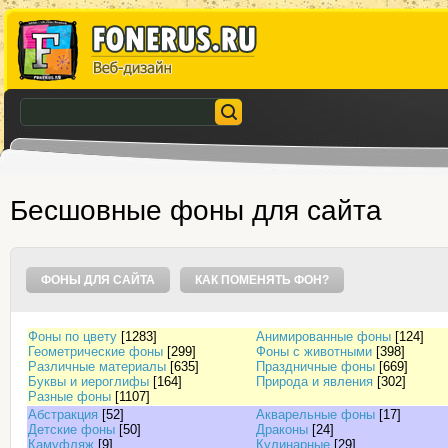
Бесшовные фоны для сайта
ФОНЫ ДЛЯ САЙТА
КАК ПОМЕНЯТЬ ФОН?
Фоны по цвету
[1283]
Анимированные фоны
[124]
Геометрические фоны
[299]
Фоны с животными
[398]
Различные материалы
[635]
Праздничные фоны
[669]
Буквы и иероглифы
[164]
Природа и явления
[302]
Разные фоны
[1107]
Абстракция
[52]
Акварельные фоны
[17]
Детские фоны
[50]
Драконы
[24]
Камуфляж
[9]
Кулинарные
[29]