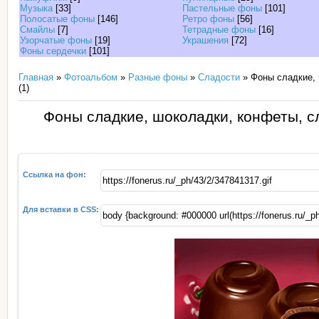
Музыка
[33]
Пастельные фоны
[101]
Полосатые фоны
[146]
Ретро фоны
[56]
Смайлы
[7]
Тетрадные фоны
[16]
Узорчатые фоны
[19]
Украшения
[72]
Фоны сердечки
[101]
Главная
»
Фотоальбом
»
Разные фоны
»
Сладости
» Фоны сладкие, 
(1)
Фоны сладкие, шоколадки, конфеты, с
Ссылка на фон:
Для вставки в CSS: