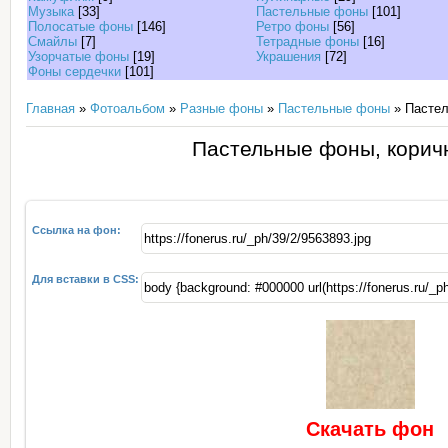
Музыка
[33]
Пастельные фоны
[101]
Полосатые фоны
[146]
Ретро фоны
[56]
Смайлы
[7]
Тетрадные фоны
[16]
Узорчатые фоны
[19]
Украшения
[72]
Фоны сердечки
[101]
Главная
»
Фотоальбом
»
Разные фоны
»
Пастельные фоны
» Пастел
Пастельные фоны, корич
Ссылка на фон:
Для вставки в CSS:
Скачать фон