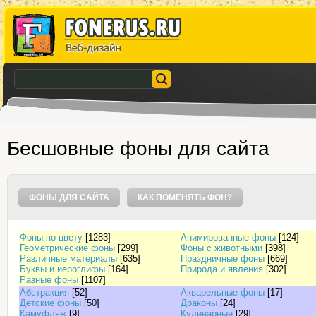
Бесшовные фоны для сайта
ФОНЫ ДЛЯ САЙТА
КАК ПОМЕНЯТЬ ФОН?
Фоны по цвету
[1283]
Анимированные фоны
[124]
Геометрические фоны
[299]
Фоны с животными
[398]
Различные материалы
[635]
Праздничные фоны
[669]
Буквы и иероглифы
[164]
Природа и явления
[302]
Разные фоны
[1107]
Абстракция
[52]
Акварельные фоны
[17]
Детские фоны
[50]
Драконы
[24]
Камуфляж
[9]
Кулинарные
[29]