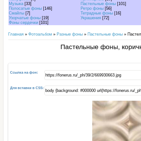
Музыка
[33]
Пастельные фоны
[101]
Полосатые фоны
[146]
Ретро фоны
[56]
Смайлы
[7]
Тетрадные фоны
[16]
Узорчатые фоны
[19]
Украшения
[72]
Фоны сердечки
[101]
Главная
»
Фотоальбом
»
Разные фоны
»
Пастельные фоны
» Пастел
Пастельные фоны, корич
Ссылка на фон:
Для вставки в CSS: