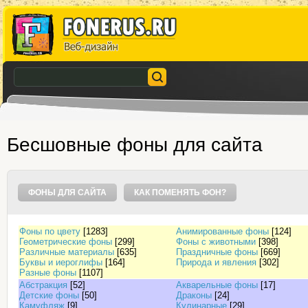
Бесшовные фоны для сайта
ФОНЫ ДЛЯ САЙТА
КАК ПОМЕНЯТЬ ФОН?
Фоны по цвету
[1283]
Анимированные фоны
[124]
Геометрические фоны
[299]
Фоны с животными
[398]
Различные материалы
[635]
Праздничные фоны
[669]
Буквы и иероглифы
[164]
Природа и явления
[302]
Разные фоны
[1107]
Абстракция
[52]
Акварельные фоны
[17]
Детские фоны
[50]
Драконы
[24]
Камуфляж
[9]
Кулинарные
[29]