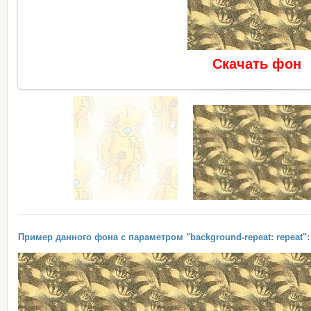
Скачать фон
Пример данного фона с параметром "background-repeat: repeat":