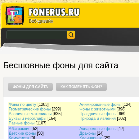
Бесшовные фоны для сайта
ФОНЫ ДЛЯ САЙТА
КАК ПОМЕНЯТЬ ФОН?
Фоны по цвету
[1283]
Анимированные фоны
[124]
Геометрические фоны
[299]
Фоны с животными
[398]
Различные материалы
[635]
Праздничные фоны
[669]
Буквы и иероглифы
[164]
Природа и явления
[302]
Разные фоны
[1107]
Абстракция
[52]
Акварельные фоны
[17]
Детские фоны
[50]
Драконы
[24]
Камуфляж
[9]
Кулинарные
[29]