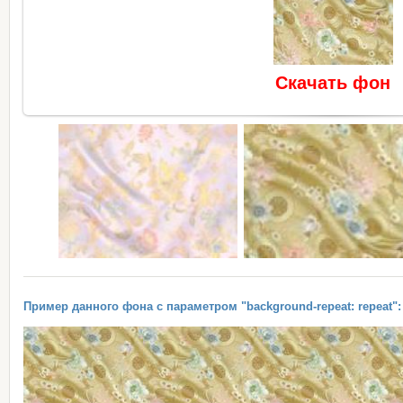
Скачать фон
Пример данного фона с параметром "background-repeat: repeat":