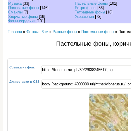
Музыка
[33]
Пастельные фоны
[101]
Полосатые фоны
[146]
Ретро фоны
[56]
Смайлы
[7]
Тетрадные фоны
[16]
Узорчатые фоны
[19]
Украшения
[72]
Фоны сердечки
[101]
Главная
»
Фотоальбом
»
Разные фоны
»
Пастельные фоны
» Пастел
Пастельные фоны, корич
Ссылка на фон:
Для вставки в CSS: