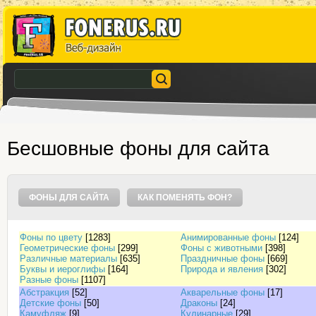
Бесшовные фоны для сайта
ФОНЫ ДЛЯ САЙТА
КАК ПОМЕНЯТЬ ФОН?
Фоны по цвету
[1283]
Анимированные фоны
[124]
Геометрические фоны
[299]
Фоны с животными
[398]
Различные материалы
[635]
Праздничные фоны
[669]
Буквы и иероглифы
[164]
Природа и явления
[302]
Разные фоны
[1107]
Абстракция
[52]
Акварельные фоны
[17]
Детские фоны
[50]
Драконы
[24]
Камуфляж
[9]
Кулинарные
[29]