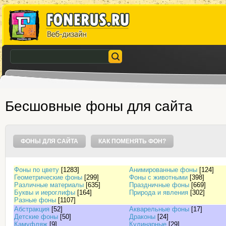
Бесшовные фоны для сайта
ФОНЫ ДЛЯ САЙТА
КАК ПОМЕНЯТЬ ФОН?
Фоны по цвету
[1283]
Анимированные фоны
[124]
Геометрические фоны
[299]
Фоны с животными
[398]
Различные материалы
[635]
Праздничные фоны
[669]
Буквы и иероглифы
[164]
Природа и явления
[302]
Разные фоны
[1107]
Абстракция
[52]
Акварельные фоны
[17]
Детские фоны
[50]
Драконы
[24]
Камуфляж
[9]
Кулинарные
[29]