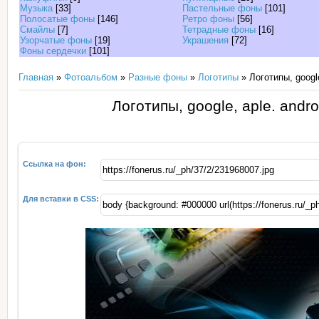
Музыка
[33]
Пастельные фоны
[101]
Полосатые фоны
[146]
Ретро фоны
[56]
Смайлы
[7]
Тетрадные фоны
[16]
Узорчатые фоны
[19]
Украшения
[72]
Фоны сердечки
[101]
Главная
»
Фотоальбом
»
Разные фоны
»
Логотипы
» Логотипы, google,
Логотипы, google, aple. androi
Ссылка на фон:
Для вставки в CSS: