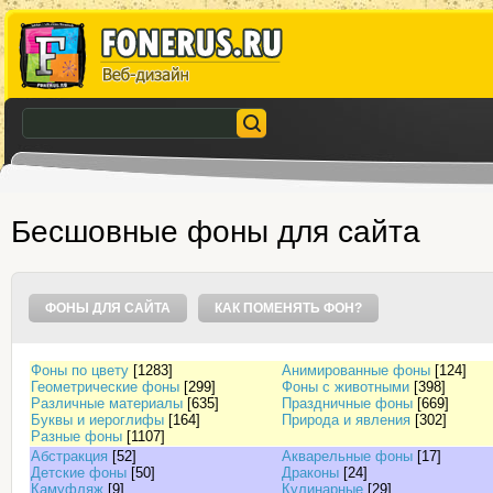
Бесшовные фоны для сайта
ФОНЫ ДЛЯ САЙТА
КАК ПОМЕНЯТЬ ФОН?
Фоны по цвету
[1283]
Анимированные фоны
[124]
Геометрические фоны
[299]
Фоны с животными
[398]
Различные материалы
[635]
Праздничные фоны
[669]
Буквы и иероглифы
[164]
Природа и явления
[302]
Разные фоны
[1107]
Абстракция
[52]
Акварельные фоны
[17]
Детские фоны
[50]
Драконы
[24]
Камуфляж
[9]
Кулинарные
[29]