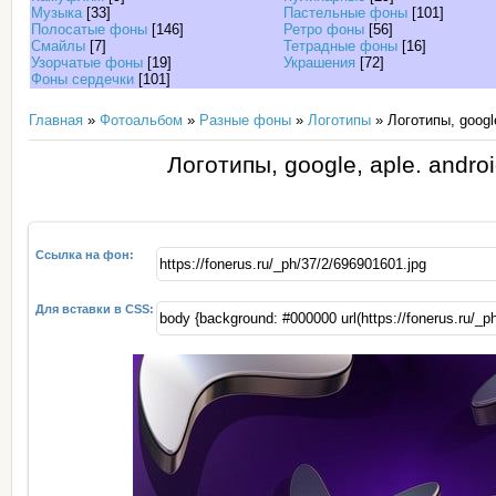
Музыка
[33]
Пастельные фоны
[101]
Полосатые фоны
[146]
Ретро фоны
[56]
Смайлы
[7]
Тетрадные фоны
[16]
Узорчатые фоны
[19]
Украшения
[72]
Фоны сердечки
[101]
Главная
»
Фотоальбом
»
Разные фоны
»
Логотипы
» Логотипы, google,
Логотипы, google, aple. androi
Ссылка на фон:
Для вставки в CSS: