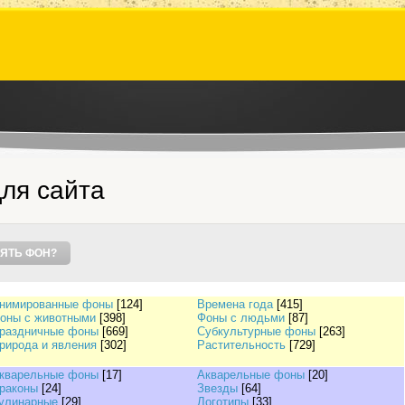
ля сайта
ЯТЬ ФОН?
нимированные фоны
[124]
Времена года
[415]
оны с животными
[398]
Фоны с людьми
[87]
раздничные фоны
[669]
Субкультурные фоны
[263]
рирода и явления
[302]
Растительность
[729]
кварельные фоны
[17]
Акварельные фоны
[20]
раконы
[24]
Звезды
[64]
улинарные
[29]
Логотипы
[33]