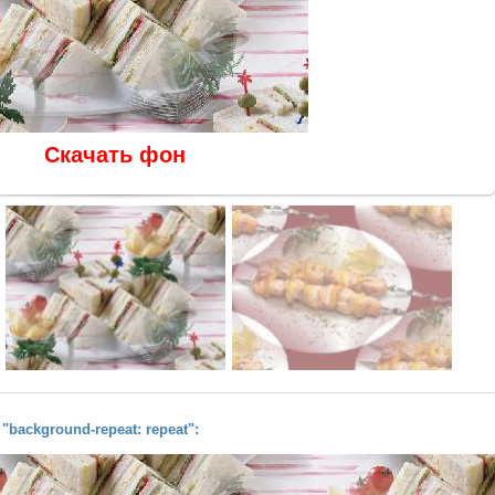
Скачать фон
background-repeat: repeat":