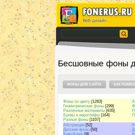
Бесшовные фоны д
ФОНЫ ДЛЯ САЙТА
КАК ПОМЕН
Фоны по цвету
[1283]
А
Геометрические фоны
[299]
Ф
Различные материалы
[635]
П
Буквы и иероглифы
[164]
П
Разные фоны
[1107]
Абстракция
[52]
А
Детские фоны
[50]
Д
Камуфляж
[9]
К