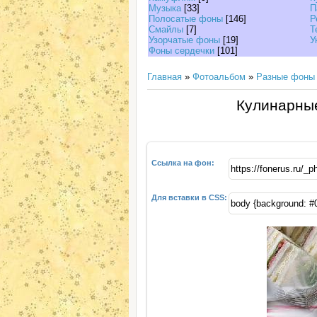
Музыка
[33]
П
Полосатые фоны
[146]
Р
Смайлы
[7]
Т
Узорчатые фоны
[19]
У
Фоны сердечки
[101]
Главная
»
Фотоальбом
»
Разные фоны
Кулинарные
Ссылка на фон:
Для вставки в CSS: