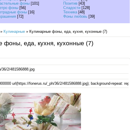
астельные фоны
[101]
Позитив
[43]
етро фоны
[56]
Сладости
[128]
етрадные фоны
[16]
Техника
[48]
крашения
[72]
Фоны любовь
[39]
»
Кулинарные
» Кулинарные фоны, еда, кухня, кухонные (7)
 фоны, еда, кухня, кухонные (7)