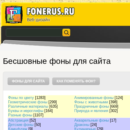
Бесшовные фоны для сайта
ФОНЫ ДЛЯ САЙТА
КАК ПОМЕНЯТЬ ФОН?
Фоны по цвету
[1283]
Анимированные фоны
[124]
Геометрические фоны
[299]
Фоны с животными
[398]
Различные материалы
[635]
Праздничные фоны
[669]
Буквы и иероглифы
[164]
Природа и явления
[302]
Разные фоны
[1107]
Абстракция
[52]
Акварельные фоны
[17]
Детские фоны
[50]
Драконы
[24]
Камуфляж
[9]
Кулинарные
[29]