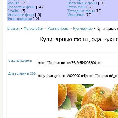
Музыка
[33]
Пастельные фоны
[101]
Полосатые фоны
[146]
Ретро фоны
[56]
Смайлы
[7]
Тетрадные фоны
[16]
Узорчатые фоны
[19]
Украшения
[72]
Фоны сердечки
[101]
Главная
»
Фотоальбом
»
Разные фоны
»
Кулинарные
» Кулинарные ф
Кулинарные фоны, еда, кухня
Ссылка на фон:
Для вставки в CSS: