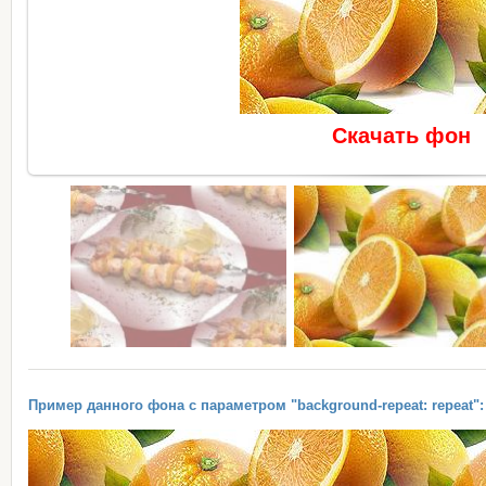
Скачать фон
Пример данного фона с параметром "background-repeat: repeat":