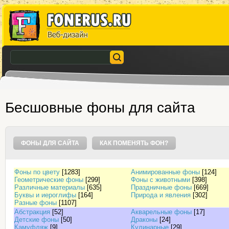
Бесшовные фоны для сайта
ФОНЫ ДЛЯ САЙТА
КАК ПОМЕНЯТЬ ФОН?
Фоны по цвету
[1283]
Анимированные фоны
[124]
Геометрические фоны
[299]
Фоны с животными
[398]
Различные материалы
[635]
Праздничные фоны
[669]
Буквы и иероглифы
[164]
Природа и явления
[302]
Разные фоны
[1107]
Абстракция
[52]
Акварельные фоны
[17]
Детские фоны
[50]
Драконы
[24]
Камуфляж
[9]
Кулинарные
[29]