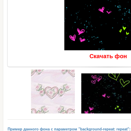
Скачать фон
Пример данного фона с параметром "background-repeat: repeat":